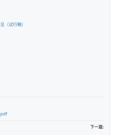
意见（试行稿）
df
下一篇: