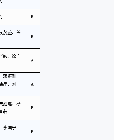
芳
丹
B
侯茂盛、盖
B
张敏、徐广
A
、蒋振刚、
徐晶、刘
A
宋延嵩、杨
B
显著
、李国宁、
B