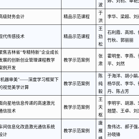
婷、刘钊、单艳
波
于
高级财务会计
精品示范课程
李华、梁超、刘
洪
王
石利霞、高旭、
现代传感技术
精品示范课程
劲
竹秋、郭丽丽
松
聚焦吉林省
“专精特新”企业成长
张
霍明奎、李燕、
发展的创新创业管理课程教学
教学示范案例
肃
平、刘然
案例开发
陈
于海洋、胡小娟
“机器审美”——深度学习框架下
教学示范案例
纯
杨华民、李华、
的视觉美学计算
毅
丹、陈占芳
王
面向星地信息传递的高速激光
李明宇、胡源、
教学示范案例
天
通信技术
翘楚、王卓、刘
枢
唐
车间信息化改造激光通信系统
詹伟达、郝子强
教学示范案例
雁
设计
孙晓锋
峰