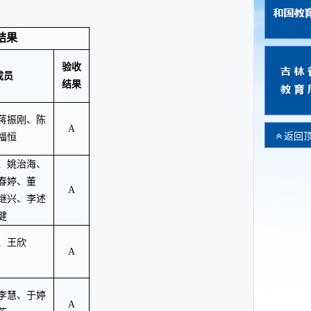
结果
验收
成员
结果
蒋振刚、陈
A
返回
福恒
、姚治海、
春婷、董
A
继兴、李述
健
、王欣
A
李慧、于婷
A