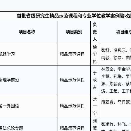
首批省级研究生精品示范课程和专业学位教学案例验收
负
项目名称
项目类别
责
项目组
人
杨
张科、冯冠元、
机器学习
精品示范课程
华
纯毅、徐晶、曲
民
林景全、李金华
于
李慧、孔梅、吴
物理学前沿
精品示范课程
永
渊、陈薪羽、蔡
吉
涛、王超、王子
张
段翠霞、马丹妮
第一外国语
精品示范课程
一
宁
刘
张凌竹、朴飞、
民法总论专题
精品示范课程
淑