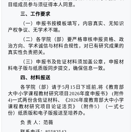
目组成员参与须征得本人同意。
三、工作要求
（一）申报书按模板填写，
内容真实、无知识
产权争议、无学术不端。
（二）各学院（部）要严格审核申报资格、政
治方向、学术诚信与材料合规性，对已有研究成果的
真实性负责把关。
（三）申报书及佐证材料须加盖公章，申报材
料电子版与纸质版同步提交，确保信息一致。
四、材料报送
各学院（部）请于
5月15日下班前,将《教育部
大中小学课程教材研究项目2026年度申报书》 (附件
4)一式两份含佐证材料、《2026年度教育部大中小学
课程教材研究项目论证活页》（附件5）（一式七
份）纸质版
和电子版
报送至
培养办
。
负
责
人：
范薇
联系电话：
85582
542