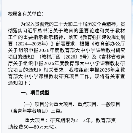
校属各有关单位：
为深入贯彻党的二十大和二十届历次全会精神，贯
彻落实习近
平总书记关于教育的重要论述和关于教材
工作的重要指示批示精
神，落实《教育强国建设规划纲
要（
2024—2035
年）》部署要求，
根据《教育部办公厅
关于组织申报
2026
年度教育部大中小学课程
教材研究
项目的通知》（教材厅函〔
2026〕5
号）及《吉林省教育
厅关于组织申报
2026
年度教育部大中小学课程教材研
究项目的通知》相关要求，我校组织申报
2026
年度教
育部大中小学课程教材
研究项目工作，现将有关事宜
通知如下：
一、项目类型
（一）项目分为重大项目、重点项目、一般项目
（含青年学者
项目）三类。
1.重大项目：研究期限为2—3
年，教育部资
助经费
50—80
万元
/项。