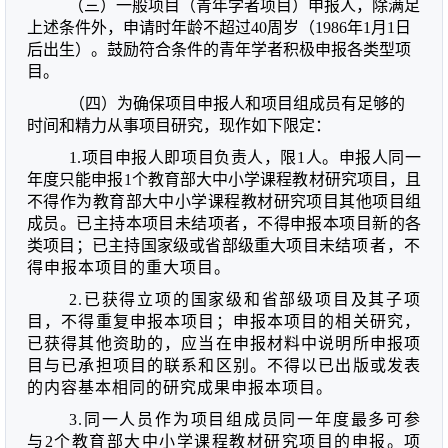
（三）一般项目（青年学者项目）申报人，除满足
上
述条件外，
申请时年龄不超过
40
周岁（
1986
年
1
月
1日
后出生）。鼓励
符合
条件的青年学者积极申报各类型项
目。
（四）为确保项目申报人和项目组成员有足够的
时间和精力从
事项目研究，现作如下限定：
1.项目申报人即项目负责人，限
1
人。申报人同
一
年度只能申
报
1
个教育部大中小学课程教材研究项目，且
不得作为教育部大中
小学课程教材研究项目其他项目组
成员。
已主持本项目未结项者，不得申报本项目新的各
类项目；已主持国家级或省部级重大项目未
结项者，不
得申报本项目的重大项目。
2.已获得立项的国家级和省部级项目及其子项
目，不得重复申报本项目；申报本项目的相关研究，
已获得其他资助的，应当在申报材料中说明所申报项
目与已承担项目的联系和区别。不得以已出版或发表
的内容基本相同的研究成果申报本项目。
3.同一人员作为项目组成员同一年度最多可参
与2个教育部大中小学课程教材研究项目的申报。项