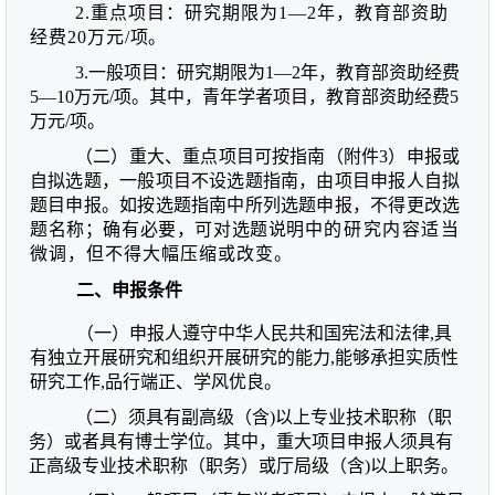
2.重点项目：研究期限为
1—2
年，教育部资助
经费
20
万元
/
项。
3.一般项目：研究期限为
1—2
年，教育部资助
经费
5—10
万
元
/项。其中，青年学者项目，教育部资助经费
5
万元
/项。
（二）重大、重点项目可按指南（附件
3）
申报或
自拟选题，
一般项目不设选题指南，由项目申报人自拟
题目申报。如按选题指南中所列选题申报，不得更改选
题名称；确有必要，可对选题说明
中的研究内容适当
微调，但不得大幅压缩或改变。
二、申报条件
（一）
申报人遵守中华人民共和国宪法和法律
,具
有独立开展
研究和组织开展研究的能力
,能够承担实质性
研究工作,品行端正、
学风优良。
（二）须具有副高级（含)以上专业技术职称（职
务）或者具
有博士学位。其中，重大项目申报人须具有
正高级专业技术职称（职
务）或厅局级（含)
以上职务。