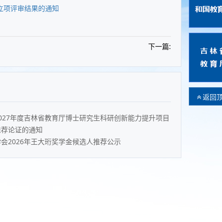
例立项评审结果的通知
下一篇:
返回
027年度吉林省教育厅博士研究生科研创新能力提升项目
推荐论证的通知
会2026年王大珩奖学金候选人推荐公示